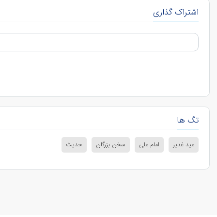
اشتراک گذاری
تگ ها
عید غدیر
امام علی
سخن بزرگان
حدیث