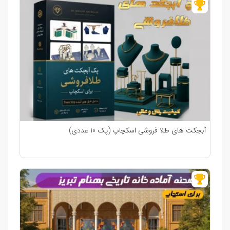
آبجکت های طلا فروشی اسکچاپ (پک 10 عددی)