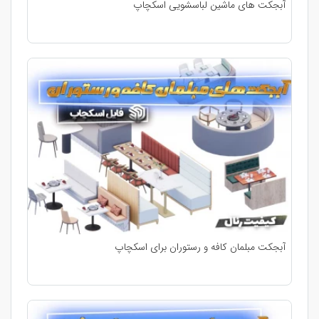
آبجکت های ماشین لباسشویی اسکچاپ
آبجکت مبلمان کافه و رستوران برای اسکچاپ