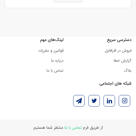
نورپردازی و جزئیات معماری را در اختیار کاربران قرار
می‌دهد و به تصمیم‌گیری‌های آگاهانه‌تر کمک می‌کند.
انواع مدل‌های سه‌بعدی
دسترسی سریع
لینک‌های مهم
ساختمان
فروش در افرافایل
قوانین و مقررات
مدل‌های سه‌بعدی موجود، دامنه‌ای گسترده از سبک‌ها،
گزارش خطا
درباره ما
فضاها و کاربردهای معماری را پوشش می‌دهند. شما
بلاگ
تماس با ما
می‌توانید با توجه به نوع پروژه و سبک طراحی،
شبکه های اجتماعی
مناسب‌ترین مدل سه بعدی ساختمان ایرانی را انتخاب و
از
فایل سه بعدی
در نرم‌افزار دلخواه خود استفاده کنید.
مدل سه‌بعدی ساختمان‌های مسکونی
مدل سه بعدی خانه شامل خانه‌های ویلایی،
از طریق فرم
تماس با ما
منتظر شما هستیم
آپارتمان‌های چندطبقه، خانه‌های دوبلکس، خانه‌های