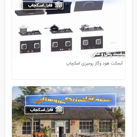
آبجکت هود وگاز رومیزی اسکچاپ