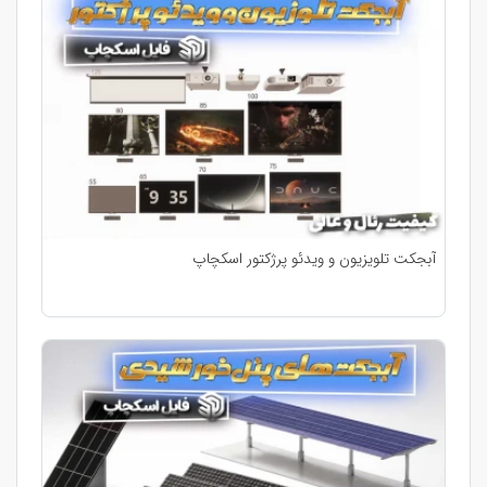
آبجکت تلویزیون و ویدئو پرژکتور اسکچاپ