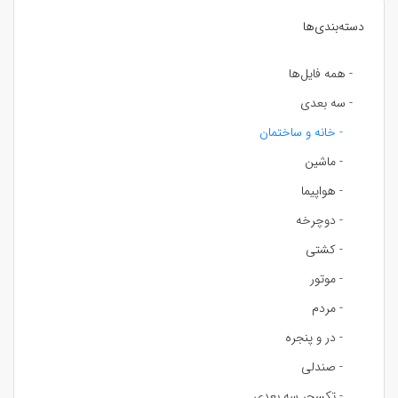
دسته‌بندی‌ها
- همه فایل‌ها
- سه بعدی
- خانه و ساختمان
- ماشین
- هواپیما
- دوچرخه
- کشتی
- موتور
- مردم
- در و پنجره
- صندلی
- تکسچر سه بعدی