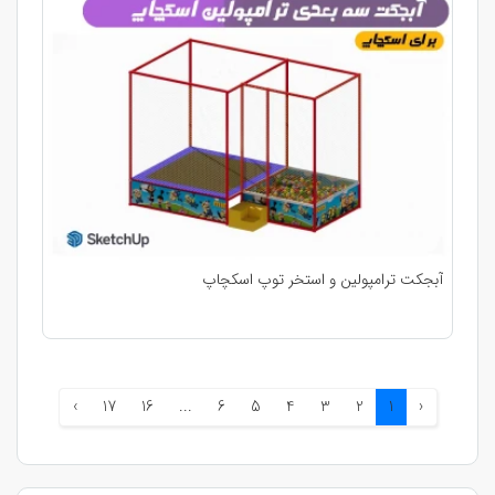
آبجکت ترامپولین و استخر توپ اسکچاپ
›
17
16
...
6
5
4
3
2
1
‹