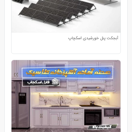
آبجکت پنل خورشیدی اسکچاپ