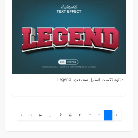
دانلود تکست استایل سه بعدی Legend
›
11
10
...
6
5
4
3
2
1
‹