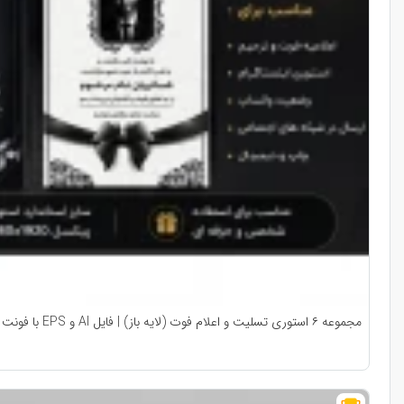
مجموعه ۶ استوری تسلیت و اعلام فوت (لایه باز) | فایل AI و EPS با فونت فارسی