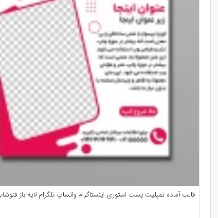
قالب آماده تمپلیت پست استوری اینستاگرام واتساپ تلگرام لایه باز فتوشاپ psd جد