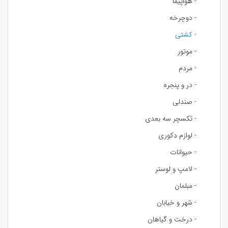
- هواپیما
- دوچرخه
- کشتی
- موتور
- مردم
- در و پنجره
- صندلی
- تکسچر سه بعدی
- لوازم دکوری
- حیوانات
- لامپ و لوستر
- مبلمان
- شهر و خیابان
- درخت و گیاهان