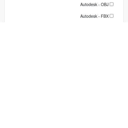
Autodesk - OBJ
Autodesk - FBX
Autodesk 3ds - MAX
Autodesk - 3DS
AutoCAD - DWG
SketchUp - SKP
MTL
STL
لغو همه فیلترها