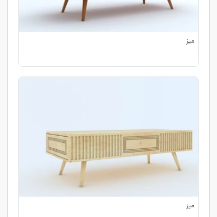
میز
میز