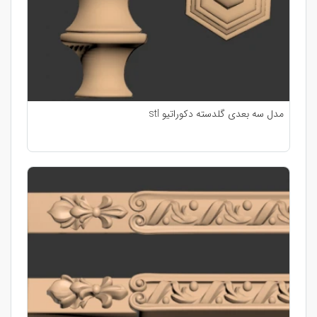
مدل سه بعدی گلدسته دکوراتیو stl