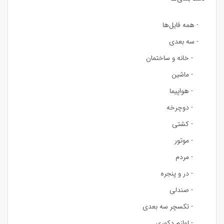
- همه فایل‌ها
- سه بعدی
- خانه و ساختمان
- ماشین
- هواپیما
- دوچرخه
- کشتی
- موتور
- مردم
- در و پنجره
- صندلی
- تکسچر سه بعدی
- لوازم دکوری