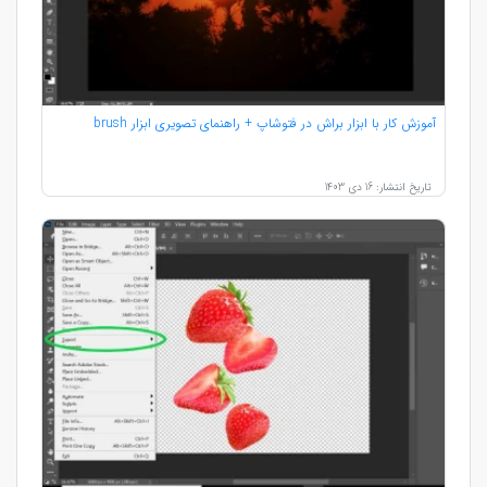
آموزش کار با ابزار براش در فتوشاپ + راهنمای تصویری ابزار brush
تاریخ انتشار: 16 دی 1403