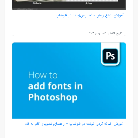
آموزش انواع روش حذف پس‌زمینه در فتوشاپ
تاریخ انتشار: 03 بهمن 1403
آموزش اضافه کردن فونت در فتوشاپ + راهنمای تصویری گام به گام