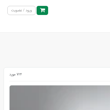
ورود / عضویت
724 مورد