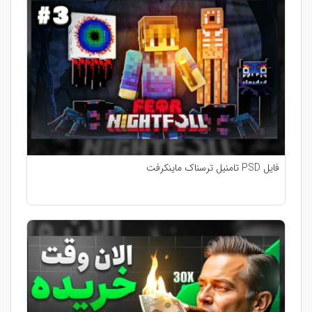
فایل PSD تامنیل ترسناک ماینکرفت