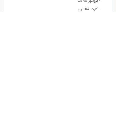
- بروشور سه لت
- کارت شناسایی
- بنر وب سایت
- رابط کاربری
- کارت پستال
- وکتور و لیبل
- تکسچر
- کارت بانک
- فونت
- پس زمینه
- اینفوگرافیک
- فاکتور فروش
- ست اداری
- سربرگ و سرنسخه