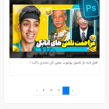
فایل لایه باز تامنیل یوتیوب سعی کن نخندی راکت 1
›
4
3
2
1
‹