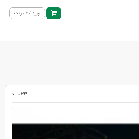
ورود / عضویت
694 مورد