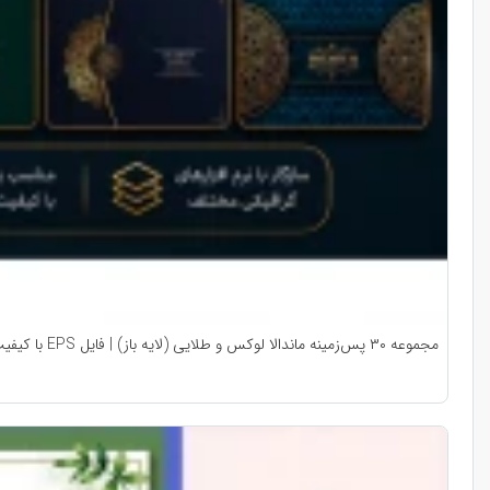
مجموعه ۳۰ پس‌زمینه ماندالا لوکس و طلایی (لایه باز) | فایل EPS با کیفیت بالا