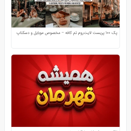
پک 100 پریست لایت‌روم تم کافه – مخصوص موبایل و دسکتاپ