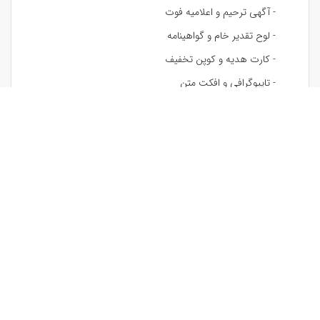
- آگهی ترحیم و اعلامیه فوت
- لوح تقدیر خام و گواهینامه
- کارت هدیه و کوپن تخفیف
- تایپوگرافی و افکت متن
- طرح پازل سه بعدی
- آلبوم دیجیتال
- استیج معرفی محصول
- طرح بسته بندی
- جلد تحقیق و گزارش
- پاکت نامه
- تابلو دکوراتیو
- طرح لیوان و ماگ
- جلد دفتر و کتاب
- طرح لباس