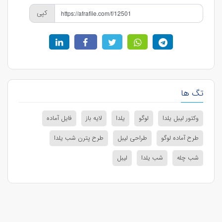
کپی
تگ ها
وکتور لیبل یلدا
لوگو
یلدا
لایه باز
فایل آماده
طرح آماده لوگو
طراحی لیبل
طرح پترن شب یلدا
شب چله
شب یلدا
لیبل