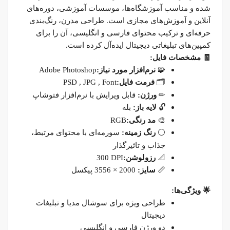
شده و مناسب آموزشگاه‌ها، موسسات آموزشی، دوره‌های
آنلاین و آموزش‌های مجازی است. طراحی مدرن، رنگ‌بندی
حرفه‌ای و ترکیب محتوای فارسی و انگلیسی، آن را برای
کمپین‌های تبلیغاتی دیجیتال ایده‌آل کرده است
.
🧾
مشخصات فایل
:
🧩
نرم‌افزار مورد نیاز
:
Adobe Photoshop
🗂
فرمت فایل
:
PSD , JPG , Font
✏
️
ورژن
:
قابل ویرایش با نرم‌افزار فتوشاپ
🔓
لایه باز
:
بله
🎨
مد رنگی
:
RGB
⚪
رنگ زمینه
:
سورمه‌ای با محتوای مرتبط،
جذاب و تاثیرگذار
📐
رزولوشن
:
300 DPI
📏
سایز
:
3556 × 2000
پیکسل
🌟
ویژگی‌ها
:
طراحی ویژه برای سوشال مدیا و تبلیغات
دیجیتال
دو ورژن فارسی و انگلیسی