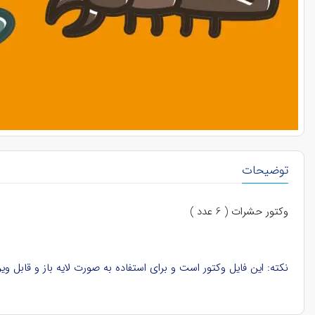
توضیحات
وکتور حشرات ( 6 عدد )
نکته: این فایل وکتور است و برای استفاده به صورت لایه باز و قابل ویرایش، باید در نرم‌افزار ایلوستریتور (Illustrator) در کامپیوتر باز ش