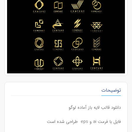
توضیحات
دانلود قالب لایه باز آماده لوگو
فایل با فرمت ai و eps طراحی شده است