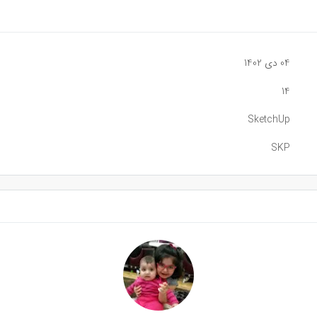
04 دی 1402
14
SketchUp
SKP