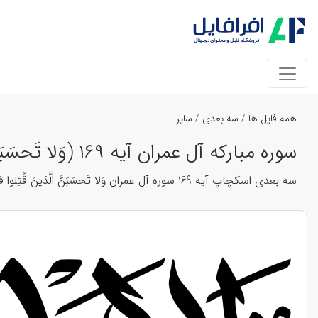
همه فایل ها
/
سه بعدی
/
سایر
سوره مبارکه آل عمران آیه ۱۶۹ (وَلا تَحسَبَنَّ الَّذينَ قُتِلوا في سَبيلِ اللَّهِ أَمواتًا ۚ بَل أَحياءٌ عِندَ رَبِّهِم يُرزَقونَ) کد 14204
سه بعدی اسکچاپ آیه 169 سوره آل عمران وَلا تَحسَبَنَّ الَّذينَ قُتِلوا في سَبيلِ اللَّهِ أَمواتًا ۚ بَل أَحياءٌ عِندَ رَبِّهِم يُرزَقونَ