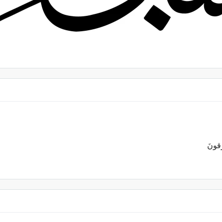
زَقونَ