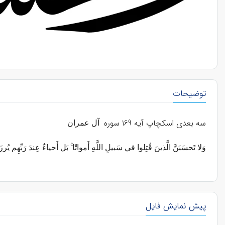
توضیحات
سه بعدی اسکچاپ آیه 169 سوره
آل عمران
وَلا تَحسَبَنَّ الَّذينَ قُتِلوا في سَبيلِ اللَّهِ أَمواتًا ۚ بَل أَحياءٌ عِندَ رَبِّهِم يُر
پیش نمایش فایل