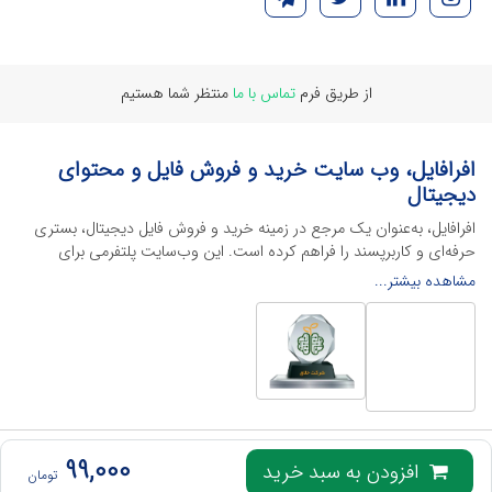
از طریق فرم
تماس با ما
منتظر شما هستیم
افرافایل، وب سایت خرید و فروش فایل و محتوای
دیجیتال
افرافایل، به‌عنوان یک مرجع در زمینه خرید و فروش فایل دیجیتال، بستری
حرفه‌ای و کاربرپسند را فراهم کرده است. این وب‌سایت‌ پلتفرمی برای
طراحان، دانشجویان و فریلنسرها ایجاد می‌کند تا به راحتی محصولات
مشاهده بیشتر...
دیجیتال خود را به فروش رسانده یا از محتواهایی باکیفیت برای پیشبرد
اهدافشان استفاده کنند.
این سایت با ارائه تنوع گسترده‌ای از محصولات دیجیتال از انواع فایل های
لایه باز نرم افراهای ادیت ویدئو گرفته تا فایل لایه باز فتوشاپ، ایلاستریتور و
اکسل گرفته تا قالب‌های ارائه پاورپوینت به کاربران کمک می‌کند تا زمان و
هزینه‌های خود را کاهش داده و به سرعت پروژه‌های خود را تکمیل کنند. در
ادامه، به معرفی گوشه‌ای از محصولات افرافایل پرداخته‌ایم:
تمامی حقوق این وب‌سایت برای
افرافایل
محفوظ است، هرگونه کپی برداری از آن پیگرد قانونی
99,000
افزودن به سبد خرید
تومان
خواهد داشت.