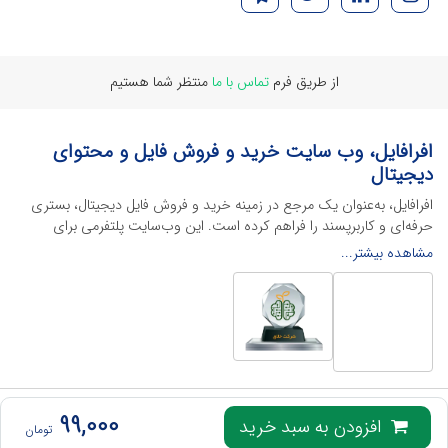
از طریق فرم
تماس با ما
منتظر شما هستیم
افرافایل، وب سایت خرید و فروش فایل و محتوای
دیجیتال
افرافایل، به‌عنوان یک مرجع در زمینه خرید و فروش فایل دیجیتال، بستری
حرفه‌ای و کاربرپسند را فراهم کرده است. این وب‌سایت‌ پلتفرمی برای
طراحان، دانشجویان و فریلنسرها ایجاد می‌کند تا به راحتی محصولات
مشاهده بیشتر...
دیجیتال خود را به فروش رسانده یا از محتواهایی باکیفیت برای پیشبرد
اهدافشان استفاده کنند.
این سایت با ارائه تنوع گسترده‌ای از محصولات دیجیتال از انواع فایل های
لایه باز نرم افراهای ادیت ویدئو گرفته تا فایل لایه باز فتوشاپ، ایلاستریتور و
اکسل گرفته تا قالب‌های ارائه پاورپوینت به کاربران کمک می‌کند تا زمان و
هزینه‌های خود را کاهش داده و به سرعت پروژه‌های خود را تکمیل کنند. در
ادامه، به معرفی گوشه‌ای از محصولات افرافایل پرداخته‌ایم:
تمامی حقوق این وب‌سایت برای
افرافایل
محفوظ است، هرگونه کپی برداری از آن پیگرد قانونی
99,000
افزودن به سبد خرید
تومان
خواهد داشت.
محصولات گرافیکی