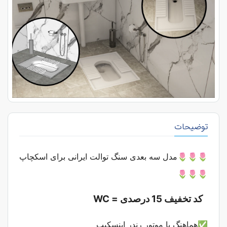
توضیحات
🌷🌷🌷مدل سه بعدی سنگ توالت ایرانی برای اسکچاپ
🌷🌷🌷
کد تخفیف 15 درصدی = WC
✅هماهنگ با موتور رندر اینسکیپ