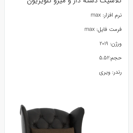
کلاسیک دسته دار و میزو تلویزیون
نرم افزار: max
فرمت فایل: max
ورژن: 2019
حجم:5.52
رندر: ویری