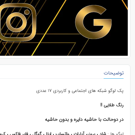
توضیحات
پک لوگو شبکه های اجتماعی و کاربردی 17 عددی
رنگ طلایی !!
در دوحالت با حاشیه دایره و بدون حاشیه
لوگو ها :
شاد ، بروزر، آپارات ، واتساپ ، ایتا ، گوگل ، فایر فاکس ، ک