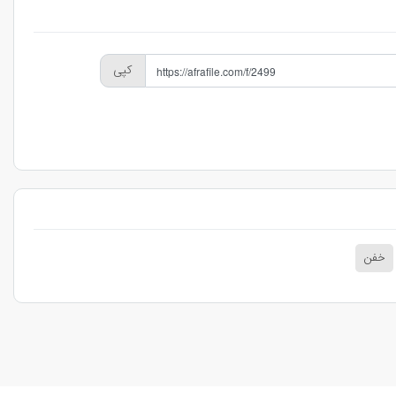
کپی
خفن