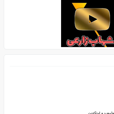
یوتیوب و لینکدین