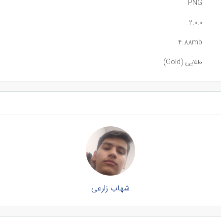
PNG
2.0.0
4.88mb
طلایی (Gold)
شهاب زارعی