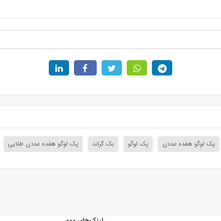
پک لوگو هفده عددی
پک لوگو
بک گراند
پک لوگو هفده عددی طلایی
لینک‌های مهم