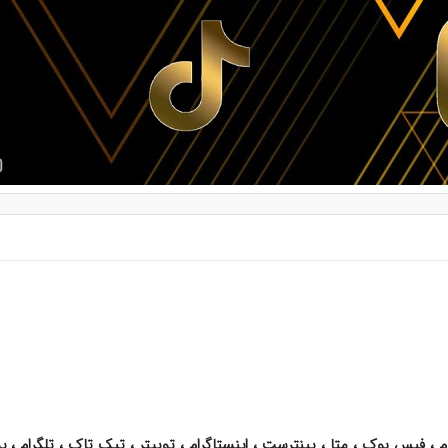
روم ، فیس بوک ، متا ، پینترست ، اینستاگرام ، توییتر ، تیک تاک ، تلگرام ، 