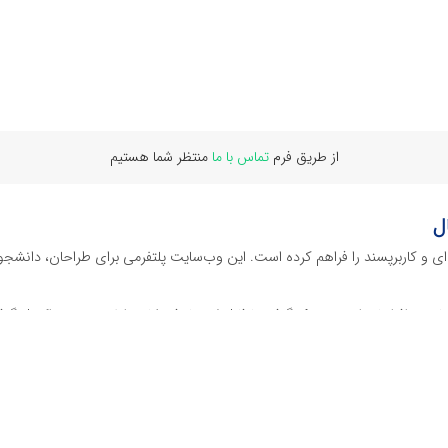
از طریق فرم
تماس با ما
منتظر شما هستیم
ل
‌ای و کاربرپسند را فراهم کرده است. این وب‌سایت‌ پلتفرمی برای طراحان، دانشجو
ز نرم افراهای ادیت ویدئو گرفته تا فایل لایه باز فتوشاپ، ایلاستریتور و اکسل گرف
 گوشه‌ای از محصولات افرافایل پرداخته‌ایم:
دیجیتال هستند که نیازهای کسب‌وکارها، طراحان و سایر افراد را برآورده می‌کنن
ی می‌شوند.