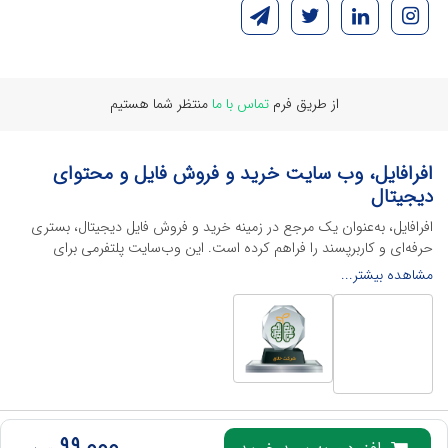
از طریق فرم
تماس با ما
منتظر شما هستیم
افرافایل، وب سایت خرید و فروش فایل و محتوای
دیجیتال
افرافایل، به‌عنوان یک مرجع در زمینه خرید و فروش فایل دیجیتال، بستری
حرفه‌ای و کاربرپسند را فراهم کرده است. این وب‌سایت‌ پلتفرمی برای
طراحان، دانشجویان و فریلنسرها ایجاد می‌کند تا به راحتی محصولات
مشاهده بیشتر...
دیجیتال خود را به فروش رسانده یا از محتواهایی باکیفیت برای پیشبرد
اهدافشان استفاده کنند.
این سایت با ارائه تنوع گسترده‌ای از محصولات دیجیتال از انواع فایل های
لایه باز نرم افراهای ادیت ویدئو گرفته تا فایل لایه باز فتوشاپ، ایلاستریتور و
اکسل گرفته تا قالب‌های ارائه پاورپوینت به کاربران کمک می‌کند تا زمان و
هزینه‌های خود را کاهش داده و به سرعت پروژه‌های خود را تکمیل کنند. در
ادامه، به معرفی گوشه‌ای از محصولات افرافایل پرداخته‌ایم:
تمامی حقوق این وب‌سایت برای
افرافایل
محفوظ است، هرگونه کپی برداری از آن پیگرد قانونی