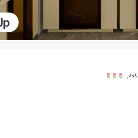
🌷🌷🌷
🌷🌷