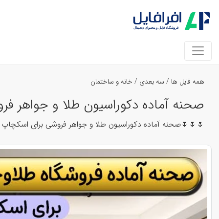
خانه و ساختمان
/
سه بعدی
/
همه فایل ها
طلا و جواهر فروشی برای اسکچاپ کد 29742
🌷 ✅هماهنگ با موتور رندر اینسکیپ ✅کیفیت بالای رندر و رئال