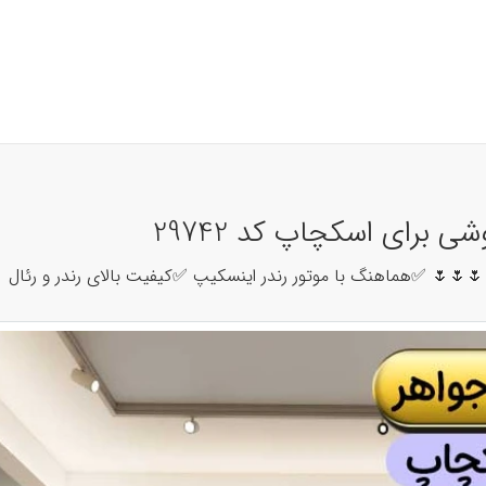
صحنه آماده دکوراسیون 
🌷🌷🌷صحنه آماده دکوراسیون طلا و جواهر فروشی برای اسکچاپ 🌷