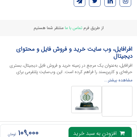
از طریق فرم
تماس با ما
منتظر شما هستیم
افرافایل، وب سایت خرید و فروش فایل و محتوای
دیجیتال
افرافایل، به‌عنوان یک مرجع در زمینه خرید و فروش فایل دیجیتال، بستری
حرفه‌ای و کاربرپسند را فراهم کرده است. این وب‌سایت‌ پلتفرمی برای
طراحان، دانشجویان و فریلنسرها ایجاد می‌کند تا به راحتی محصولات
مشاهده بیشتر...
دیجیتال خود را به فروش رسانده یا از محتواهایی باکیفیت برای پیشبرد
اهدافشان استفاده کنند.
این سایت با ارائه تنوع گسترده‌ای از محصولات دیجیتال از انواع فایل های
لایه باز نرم افراهای ادیت ویدئو گرفته تا فایل لایه باز فتوشاپ، ایلاستریتور و
اکسل گرفته تا قالب‌های ارائه پاورپوینت به کاربران کمک می‌کند تا زمان و
هزینه‌های خود را کاهش داده و به سرعت پروژه‌های خود را تکمیل کنند. در
ادامه، به معرفی گوشه‌ای از محصولات افرافایل پرداخته‌ایم:
تمامی حقوق این وب‌سایت برای
افرافایل
محفوظ است، هرگونه کپی برداری از آن پیگرد قانونی
109,000
افزودن به سبد خرید
تومان
خواهد داشت.