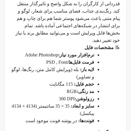
قدردانی از کارگران را به شکل واضح و تاثیرگذار منتقل
کند. رنگ‌بندی جذاب، فضای مناسب برای شعار، لوگو و
پیام متنی باعث می‌شود پوستر شما هم برای چاپ و هم
برای انتشار در شبکه‌های اجتماعی آماده باشد. تمام
بخش‌ها قابل ویرایش است و می‌توانید مطابق برند یا نیاز
خود تغییر دهید
.
📝
مشخصات فایل
نرم‌افزار مورد نیاز
:
Adobe Photoshop
فرمت فایل‌ها
:
PSD , Font
لایه باز
:
بله (ویرایش کامل متن، رنگ‌ها، لوگو
و تصاویر)
حجم فایل
:
115
مگابایت
مد رنگی
:
RGB
رزولوشن
:
300 DPI
سایز و ابعاد
:
35 × 35
سانتیمتر (4134 × 4134
پیکسل)
فونت‌ها
:
در پوشه فونت موجود است