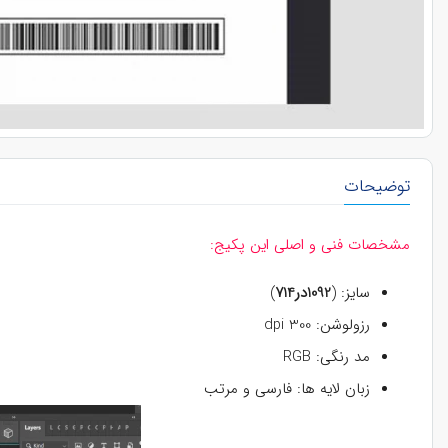
توضیحات
مشخصات فنی و اصلی این پکیج:
سایز: (
1092در714
)
رزولوشن: 300 dpi
مد رنگی: RGB
زبان لایه ها: فارسی و مرتب