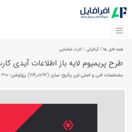
همه فایل ها
/
گرافیکی
/
کارت شناسایی
طرح پریمیوم لایه باز اطلاعات آیدی کارت شناسایی
مشخصات فنی و اصلی این پکیج: سایز: (1092در714) رزولوشن: 300 dpi مد رنگی: RGB زبان لایه ها: فارسی و مرتب فونت ها موجود در پکیج و قابل