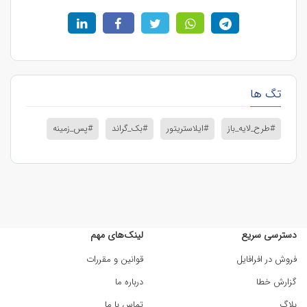
تگ ها
#طرح_لایه_باز
#ایلاستریتور
#بک_گراند
#پس_زمینه
دسترسی سریع
لینک‌های مهم
فروش در افرافایل
قوانین و مقررات
گزارش خطا
درباره ما
بلاگ
تماس با ما