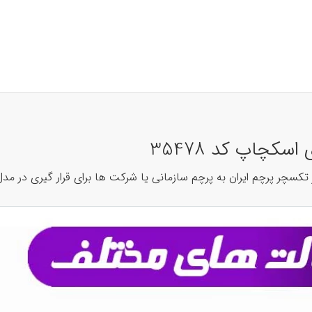
کچاپ کد 35478
سچر پرچم ایران به پرچم سازمانی یا شرکت ها برای قرار گیری در مد