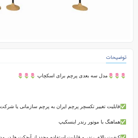
توضیحات
🌷🌷🌷مدل سه بعدی پرچم برای اسکچاپ
🌷🌷🌷
✅قابلیت تغییر تکسچر پرچم ایران به پرچم سازمانی یا شرکت 
✅هماهنگ با موتور رندر اینسکیپ
✅کیفیت بالای رندر و قابلیت استفاده مجدد از آبجکت ها در مد