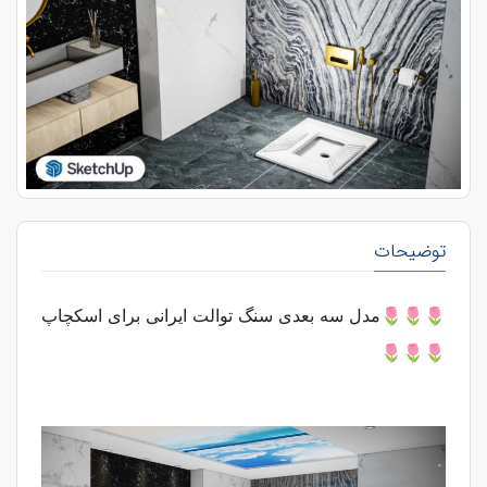
توضیحات
🌷🌷🌷مدل سه بعدی سنگ توالت ایرانی برای اسکچاپ
🌷🌷🌷