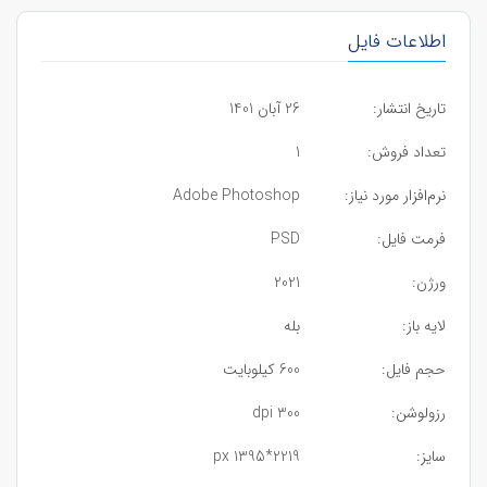
اطلاعات فایل
تاریخ انتشار:
26 آبان 1401
تعداد فروش:
1
نرم‌افزار مورد نیاز:
Adobe Photoshop
فرمت فایل:
PSD
ورژن:
2021
لایه باز:
بله
حجم فایل:
600 کیلوبایت
رزولوشن:
300 dpi
سایز:
2219*1395 px