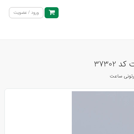
ورود / عضویت
37302
ارتونی ساعت