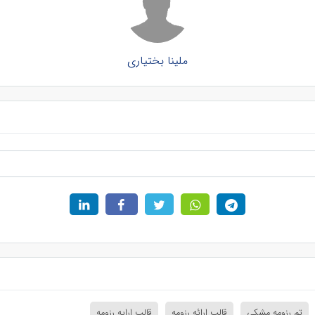
ملینا بختیاری
تم رزومه مشکی
قالب ارائه رزومه
قالب ارایه رزومه