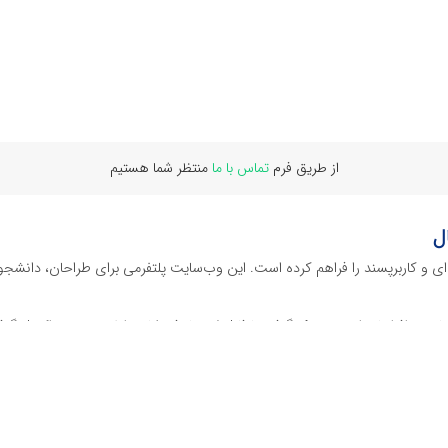
از طریق فرم
تماس با ما
منتظر شما هستیم
ل
‌ای و کاربرپسند را فراهم کرده است. این وب‌سایت‌ پلتفرمی برای طراحان، دانشجو
ز نرم افراهای ادیت ویدئو گرفته تا فایل لایه باز فتوشاپ، ایلاستریتور و اکسل گرف
 گوشه‌ای از محصولات افرافایل پرداخته‌ایم:
دیجیتال هستند که نیازهای کسب‌وکارها، طراحان و سایر افراد را برآورده می‌کنن
ی می‌شوند.