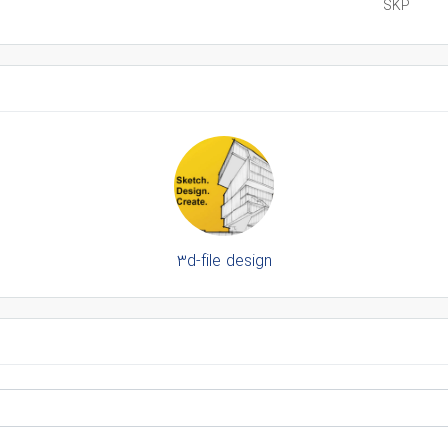
SKP
3d-file design