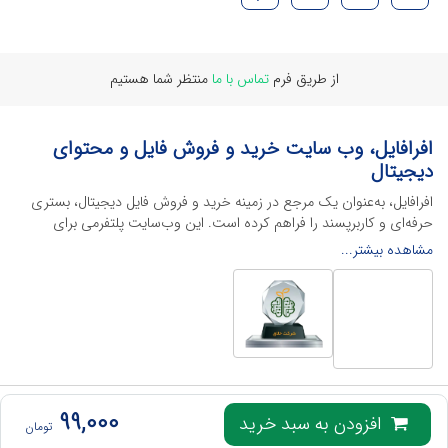
از طریق فرم
تماس با ما
منتظر شما هستیم
افرافایل، وب سایت خرید و فروش فایل و محتوای
دیجیتال
افرافایل، به‌عنوان یک مرجع در زمینه خرید و فروش فایل دیجیتال، بستری
حرفه‌ای و کاربرپسند را فراهم کرده است. این وب‌سایت‌ پلتفرمی برای
طراحان، دانشجویان و فریلنسرها ایجاد می‌کند تا به راحتی محصولات
مشاهده بیشتر...
دیجیتال خود را به فروش رسانده یا از محتواهایی باکیفیت برای پیشبرد
اهدافشان استفاده کنند.
این سایت با ارائه تنوع گسترده‌ای از محصولات دیجیتال از انواع فایل های
لایه باز نرم افراهای ادیت ویدئو گرفته تا فایل لایه باز فتوشاپ، ایلاستریتور و
اکسل گرفته تا قالب‌های ارائه پاورپوینت به کاربران کمک می‌کند تا زمان و
هزینه‌های خود را کاهش داده و به سرعت پروژه‌های خود را تکمیل کنند. در
ادامه، به معرفی گوشه‌ای از محصولات افرافایل پرداخته‌ایم:
تمامی حقوق این وب‌سایت برای
افرافایل
محفوظ است، هرگونه کپی برداری از آن پیگرد قانونی
99,000
افزودن به سبد خرید
تومان
خواهد داشت.
محصولات گرافیکی