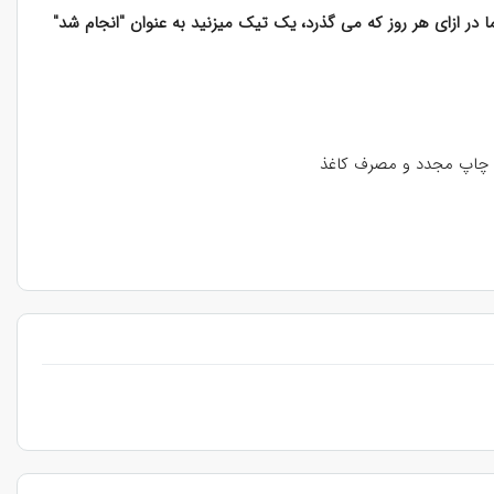
کارهای روزانه دارد، 31 روز ماه (از 1 تا 31) به صورت دایره ای در ادامه کادرهای 8 تایی آمده که شما در ازای هر روز که می گذرد، یک تیک میزنید به عنوان "انجام شد"
به چاپ مجدد و مصرف کاغذ