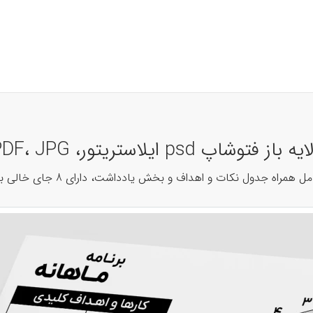
تریتور، PDF، JPG کد 41772
ل نکات و اهداف و بخش یادداشت، دارای 8 جای خالی برای کارها و اهداف