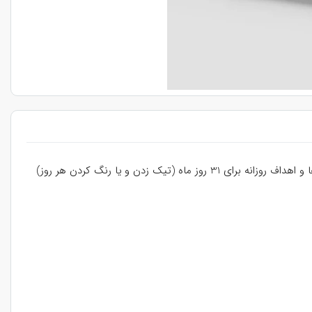
فایل طرح خام آماده لایه باز پلنر برنامه ریزی ماهانه با اطلاعات کامل همراه جدول نکات و اهداف و بخش یادداشت، دارای 8 جای خالی برای کارها و اهداف روزانه برای 31 روز ماه (تیک زدن و یا رنگ کردن هر روز)