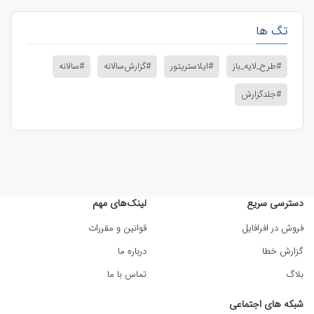
تگ ها
#طرح_لایه_باز
#ایلاستریتور
#گزارش‌سالانه
#سالانه
#جلدگزارش
دسترسی سریع
لینک‌های مهم
فروش در افرافایل
قوانین و مقررات
گزارش خطا
درباره ما
بلاگ
تماس با ما
شبکه های اجتماعی