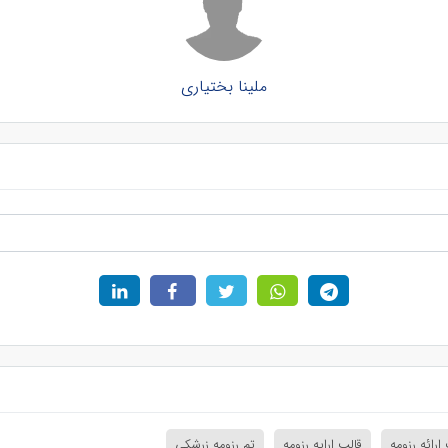
ملینا بختیاری
ارائه رزومه
قالب ارایه رزومه
تم رزومه زرشکی