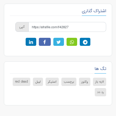
اشتراک گذاری
کپی
تگ ها
لایه باز
وکتور
برچسب
استیکر
لیبل
red dead
رد دد