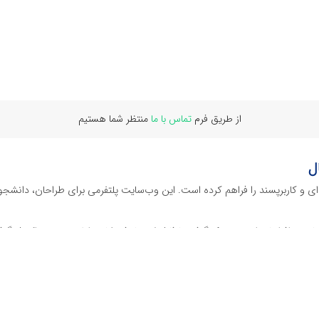
از طریق فرم
تماس با ما
منتظر شما هستیم
ل
‌ای و کاربرپسند را فراهم کرده است. این وب‌سایت‌ پلتفرمی برای طراحان، دانشجو
ز نرم افراهای ادیت ویدئو گرفته تا فایل لایه باز فتوشاپ، ایلاستریتور و اکسل گرف
 گوشه‌ای از محصولات افرافایل پرداخته‌ایم:
دیجیتال هستند که نیازهای کسب‌وکارها، طراحان و سایر افراد را برآورده می‌کنن
ی می‌شوند.