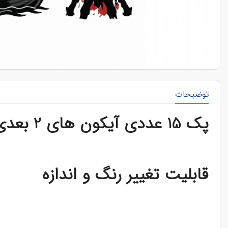
توضیحات
پک 15 عددی آیکون های 2 بعدی از بازی محبوب GOD OF WAR در فرمت وکتور
قابلیت تغییر رنگ و اندازه