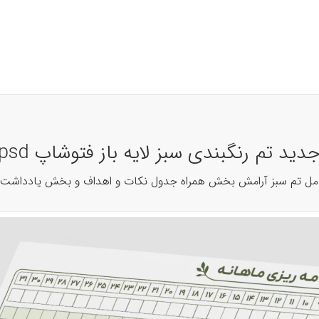
ز لایه باز فتوشاپ psd، ایلاستریتور، PDF، JPG کد 42907
 تم سبز آرامش بخش همراه جدول نکات و اهداف و بخش یادداشت دارای 10 جای خال