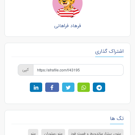
فرهاد فراهانی
اشتراک گذاری
کپی
تگ ها
منوی پیتزا، ساندویچ و فست فود
منو رستوران
منو