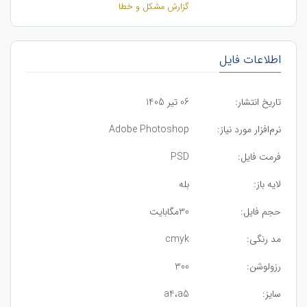
گزارش مشکل و خطا
اطلاعات فایل
تاریخ انتشار:
06 تیر 1405
نرم‌افزار مورد نیاز:
Adobe Photoshop
فرمت فایل:
PSD
لایه باز:
بله
حجم فایل:
30مگابایت
مد رنگی:
cmyk
رزولوشن:
300
سایز:
a4،a5