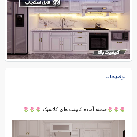
توضیحات
🌷🌷🌷صحنه آماده کابینت های کلاسیک
🌷🌷🌷