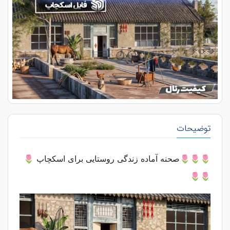
توضیحات
🌷🌷🌷صحنه آماده زندگی روستایی برای اسکچاپ
🌷
🌷🌷