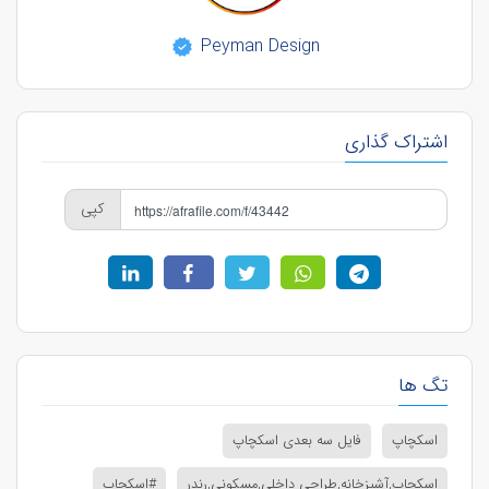
Peyman Design
اشتراک گذاری
کپی
تگ ها
اسکچاپ
فایل سه بعدی اسکچاپ
اسکچاپ,آشپزخانه,طراحی داخلی,مسکونی,رندر
#اسکچاپ