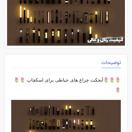
توضیحات
🌷🌷🌷آبجکت چراغ های حیاطی برای اسکچاپ
🌷🌷
🌷