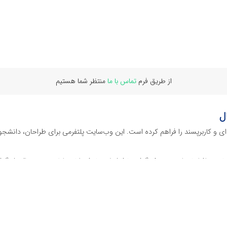
از طریق فرم
تماس با ما
منتظر شما هستیم
ل
‌ای و کاربرپسند را فراهم کرده است. این وب‌سایت‌ پلتفرمی برای طراحان، دانشجو
ز نرم افراهای ادیت ویدئو گرفته تا فایل لایه باز فتوشاپ، ایلاستریتور و اکسل گرف
 گوشه‌ای از محصولات افرافایل پرداخته‌ایم:
دیجیتال هستند که نیازهای کسب‌وکارها، طراحان و سایر افراد را برآورده می‌کنن
ی می‌شوند.