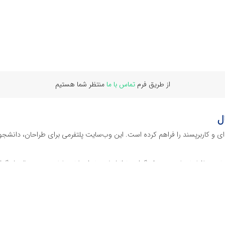
از طریق فرم
تماس با ما
منتظر شما هستیم
ل
‌ای و کاربرپسند را فراهم کرده است. این وب‌سایت‌ پلتفرمی برای طراحان، دانشجو
ز نرم افراهای ادیت ویدئو گرفته تا فایل لایه باز فتوشاپ، ایلاستریتور و اکسل گرف
 گوشه‌ای از محصولات افرافایل پرداخته‌ایم:
دیجیتال هستند که نیازهای کسب‌وکارها، طراحان و سایر افراد را برآورده می‌کنن
ی می‌شوند.