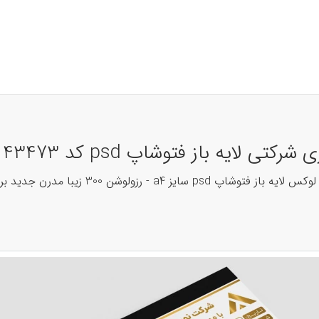
ایه باز فتوشاپ psd کد 43473
شن 300 زیبا مدرن جدید برای حرفه ای