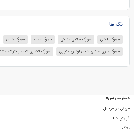
تگ ها
سربرگ طلایی
سربرگ طلایی مشکی
سربرگ جدید
سربرگ خاص
سربرگ اداری طلایی خاص لوکس لاکچری
سربرگ لاکچری لایه باز فتوشاپ psd خام آماده
دسترسی سریع
فروش در افرافایل
گزارش خطا
بلاگ