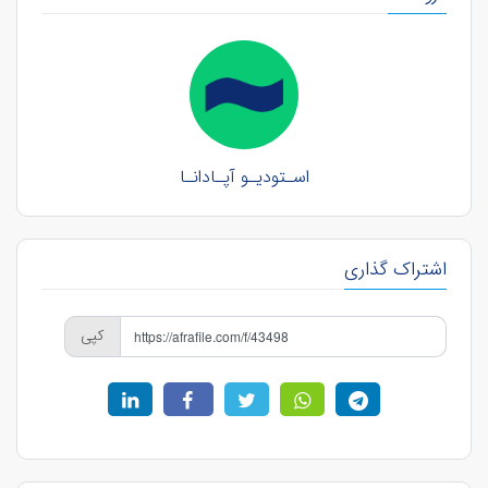
اسـتودیـو آپـادانـا
اشتراک گذاری
کپی