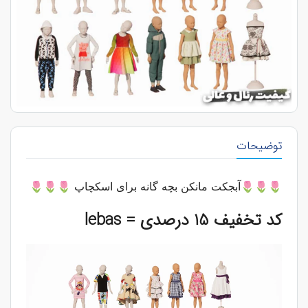
توضیحات
🌷🌷🌷آبجکت مانکن بچه گانه برای اسکچاپ
🌷🌷🌷
کد تخفیف 15 درصدی = lebas