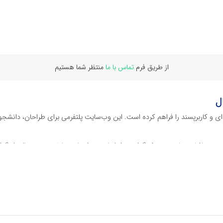
از طریق فرم
تماس با ما
منتظر شما هستیم
ل
‌ای و کاربرپسند را فراهم کرده است. این وب‌سایت‌ پلتفرمی برای طراحان، دانشجو
ز نرم افراهای ادیت ویدئو گرفته تا فایل لایه باز فتوشاپ، ایلاستریتور و اکسل گرف
 گوشه‌ای از محصولات افرافایل پرداخته‌ایم:
دیجیتال هستند که نیازهای کسب‌وکارها، طراحان و سایر افراد را برآورده می‌کنن
ی می‌شوند.